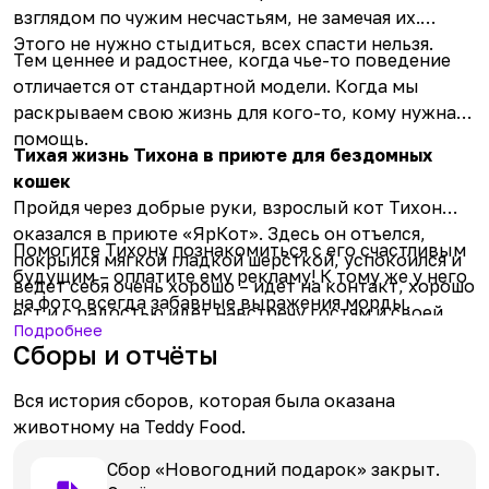
взглядом по чужим несчастьям, не замечая их.
Этого не нужно стыдиться, всех спасти нельзя.
Тем ценнее и радостнее, когда чье-то поведение
отличается от стандартной модели. Когда мы
раскрываем свою жизнь для кого-то, кому нужна
помощь.
Тихая жизнь Тихона в приюте для бездомных
кошек
Пройдя через добрые руки, взрослый кот Тихон
оказался в приюте «ЯрКот». Здесь он отъелся,
Помогите Тихону познакомиться с его счастливым
покрылся мягкой гладкой шерсткой, успокоился и
будущим – оплатите ему рекламу! К тому же у него
ведет себя очень хорошо – идет на контакт, хорошо
на фото всегда забавные выражения морды.
ест и с радостью идет навстречу гостям и своей
Подробнее
судьбе. Судя по его поведению, можно сказать, что
Сборы и отчёты
когда-то у него был дом, и он будет счастлив
обрести его вновь.
Вся история сборов, которая была оказана
животному на Teddy Food.
Сбор «Новогодний подарок» закрыт.