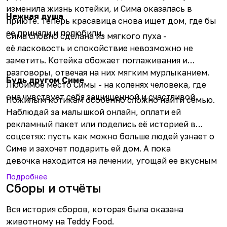
изменила жизнь котейки, и Сима оказалась в
Нежная душа
приюте. Теперь красавица снова ищет дом, где бы
ее приняли и полюбили.
Сима словно сделана из мягкого пуха -
её ласковость и спокойствие невозможно не
заметить. Котейка обожает поглаживания и
разговоры, отвечая на них мягким мурлыканием.
Будь другом Симе
Любимое место Симы - на коленях человека, где
она чувствует себя защищенной и счастливой.
Пожилым котикам особенно сложно найти семью.
Наблюдай за малышкой онлайн, оплати ей
рекламный пакет или поделись её историей в
соцсетях: пусть как можно больше людей узнает о
Симе и захочет подарить ей дом. А пока
девочка находится на лечении, угощай ее вкусным
кормом или оплати целую котонеделю - пускай
Подробнее
почувствует твою заботу прямо сейчас.
Сборы и отчёты
Вся история сборов, которая была оказана
животному на Teddy Food.