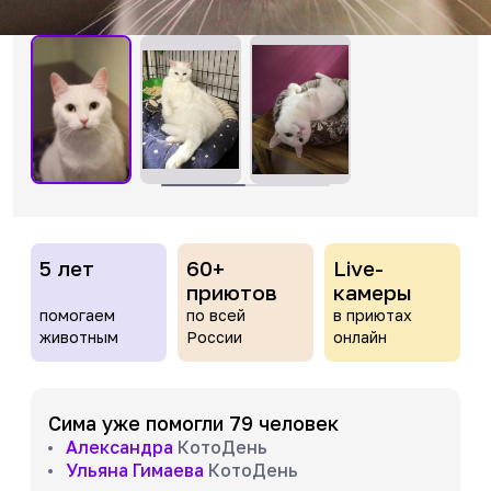
5 лет
60+
Live-
приютов
камеры
помогаем
по всей
в приютах
животным
России
онлайн
Сима уже помогли 79 человек
Александра
КотоДень
Ульяна Гимаева
КотоДень