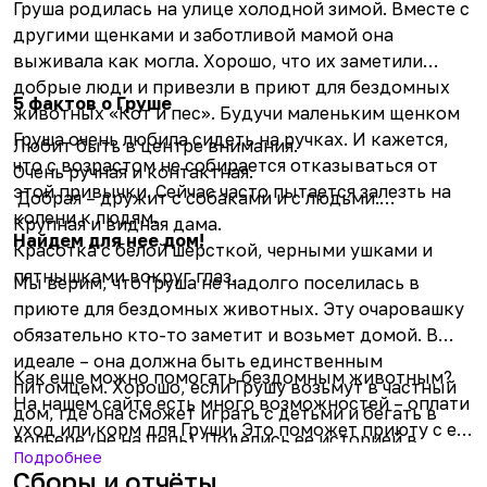
Груша родилась на улице холодной зимой. Вместе с
другими щенками и заботливой мамой она
выживала как могла. Хорошо, что их заметили
добрые люди и привезли в приют для бездомных
5 фактов о Груше
животных «Кот и пес». Будучи маленьким щенком
Груша очень любила сидеть на ручках. И кажется,
Любит быть в центре внимания.
что с возрастом не собирается отказываться от
Очень ручная и контактная.
этой привычки. Сейчас часто пытается залезть на
Добрая – дружит с собаками и с людьми.
колени к людям.
Крупная и видная дама.
Найдем для нее дом!
Красотка с белой шерсткой, черными ушками и
пятнышками вокруг глаз.
Мы верим, что Груша не надолго поселилась в
приюте для бездомных животных. Эту очаровашку
обязательно кто-то заметит и возьмет домой. В
идеале – она должна быть единственным
Как еще можно помогать бездомным животным?
питомцем. Хорошо, если Грушу возьмут в частный
На нашем сайте есть много возможностей – оплати
дом, где она сможет играть с детьми и бегать в
уход или корм для Груши. Это поможет приюту с ее
вольере (не на цепь). Поделись ее историей в
содержанием.
Подробнее
соцсетях или закажи рекламный пакет, чтобы
Сборы и отчёты