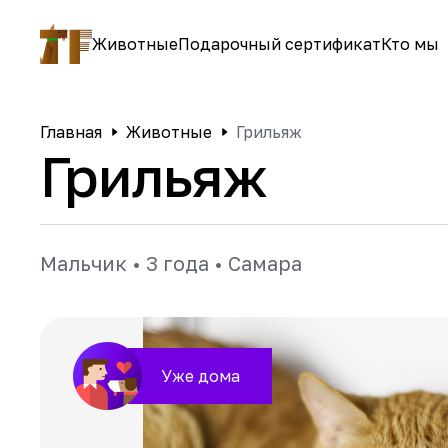
Животные
Подарочный сертификат
Кто мы
Главная
Животные
Грильяж
Грильяж
Мальчик
•
3 года
•
Самара
Уже дома