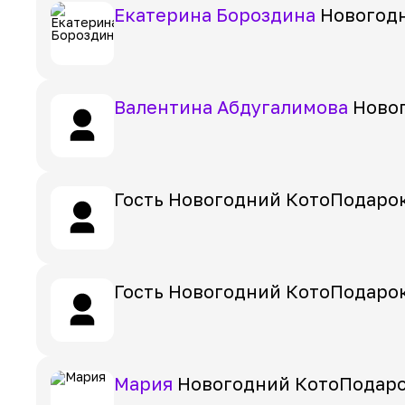
Екатерина Бороздина
Новогод
Валентина Абдугалимова
Ново
Гость
Новогодний КотоПодаро
Гость
Новогодний КотоПодаро
Мария
Новогодний КотоПодар