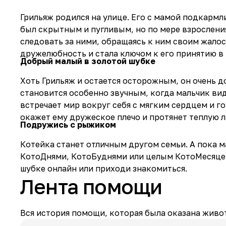
Грильяж родился на улице. Его с мамой подкармл
был скрытным и пугливым, но по мере взросления
следовать за ними, обращаясь к ним своим жало
дружелюбность и стала ключом к его принятию в
Добрый малый в золотой шубке
Хоть Грильяж и остается осторожным, он очень д
становится особенно звучным, когда мальчик вид
встречает мир вокруг себя с мягким сердцем и г
окажет ему дружеское плечо и протянет теплую 
Подружись с рыжиком
Котейка станет отличным другом семьи. А пока м
КотоДнями, КотоБуднями или целым КотоМесяцем
шубке онлайн или приходи знакомиться.
Лента помощи
Вся история помощи, которая была оказана живот