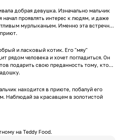
ивала добрая девушка. Изначально мальчик
 начал проявлять интерес к людям, и даже
стливым мурлыканьем. Именно эта встречная
 приют.
обрый и ласковый котик. Его "мяу"
ит рядом человека и хочет погладиться. Он
отов подарить свою преданность тому, кто
ладошку.
альчик находится в приюте, побалуй его
. Наблюдай за красавцем в золотистой
ному на Teddy Food.