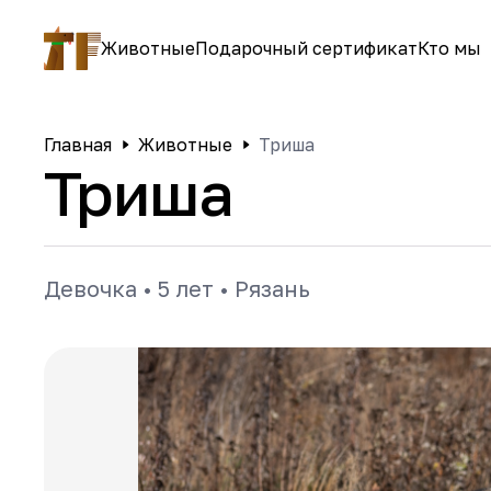
Животные
Подарочный сертификат
Кто мы
Главная
Животные
Триша
Триша
Девочка
•
5 лет
•
Рязань