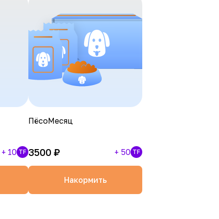
ПёсоМесяц
3500
₽
+
10
+
50
TF
TF
Накормить