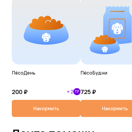
ПёсоДень
ПёсоБудни
200
₽
725
₽
+
2
TF
Накормить
Накормить