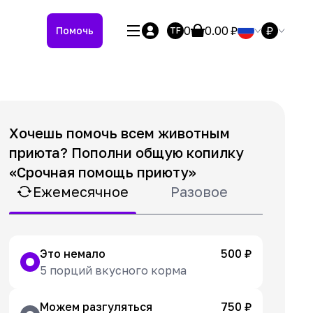
0
0.00
₽
₽
Помочь
TF
Хочешь помочь всем животным
приюта? Пополни общую копилку
«Срочная помощь приюту»
Ежемесячное
Разовое
Это немало
500 ₽
5 порций вкусного корма
Можем разгуляться
750 ₽