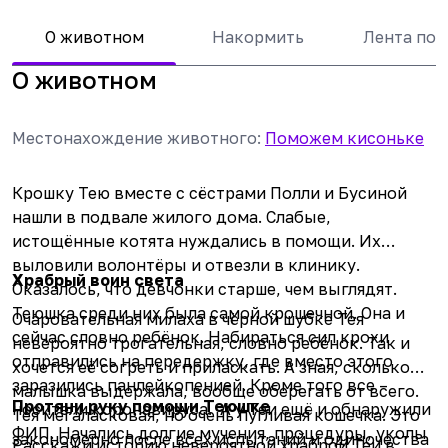
О животном
Накормить
Лента по
О животном
Местонахождение животного
:
Поможем кисоньке
Крошку Тею вместе с сёстрами
Полли
и
Бусиной
нашли в подвале жилого дома. Слабые,
истощённые котята нуждались в помощи. Их
выловили волонтёры и отвезли в клинику.
Храбрый воин света
Оказалось, что девчонки старше, чем выглядят.
Теюшка среди них была самой крошечной. Она и
Очаровательная милаха в чёрной шубке Тея
сейчас словно ребёнок. Набираться сил крохи
невероятно трогательная, словно ребёнок. Так и
отправились на передержку, где вместо этого
хочется её согреть и приласкать. А зная, сколько
заразились панлейкопенией. Кроме того все –
малышка выдержала, вообще оберегать от всего.
Протяни руку помощи Теюшке
носители коронавируса. А у Теи ещё и обнаружили
Тея мегаласковая, но очень пугливая кошечка. Это
ФИП. Начались долгие мучения, процедуры, уколы
закономерно после всех испытаний и одиночества
Расскажи историю невероятной храброй Теи в