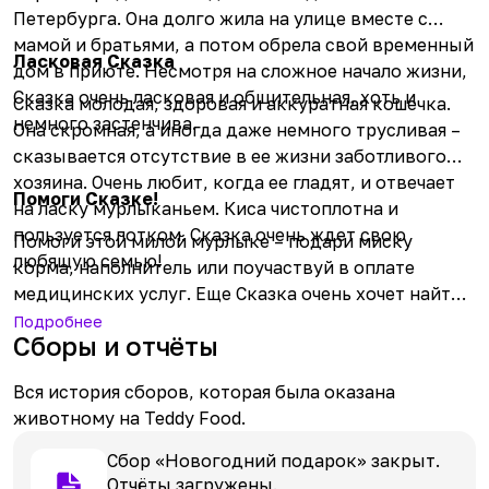
Петербурга. Она долго жила на улице вместе с
мамой и братьями, а потом обрела свой временный
Ласковая Сказка
дом в приюте. Несмотря на сложное начало жизни,
Сказка очень ласковая и общительная, хоть и
Сказка молодая, здоровая и аккуратная кошечка.
немного застенчива.
Она скромная, а иногда даже немного трусливая –
сказывается отсутствие в ее жизни заботливого
хозяина. Очень любит, когда ее гладят, и отвечает
Помоги Сказке!
на ласку мурлыканьем. Киса чистоплотна и
пользуется лотком. Сказка очень ждет свою
Помоги этой милой мурлыке – подари миску
любящую семью!
корма, наполнитель или поучаствуй в оплате
медицинских услуг. Еще Сказка очень хочет найти
своего будущего хозяина, который будет
Подробнее
Сборы и отчёты
заботиться и любить ее – твои репосты в соцсетях
и оплата рекламы для нее очень помогут в поисках!
Вся история сборов, которая была оказана
животному на Teddy Food.
Сбор «Новогодний подарок» закрыт.
Отчёты загружены.