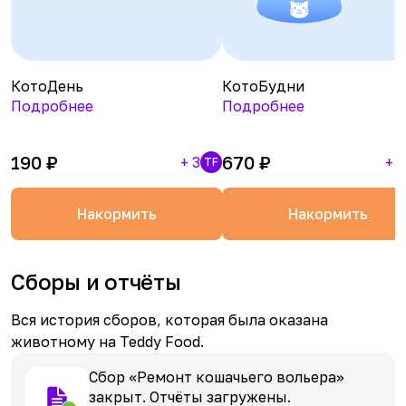
КотоДень
КотоБудни
Подробнее
Подробнее
190
₽
670
₽
+
3
+
1
TF
Накормить
Накормить
Сборы и отчёты
Вся история сборов, которая была оказана
животному на Teddy Food.
Сбор «Ремонт кошачьего вольера»
закрыт. Отчёты загружены.