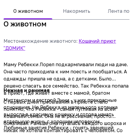
О животном
Накормить
Лента по
О животном
Местонахождение животного
:
Кошачий приют
"ДОМИК"
Маму Ребекки
Лорел
подкармливали люди на даче.
Она часто приходила к ним поесть и пообщаться. А
однажды пришла не одна, а с детками. Было
решено спасать все семейство. Так Ребекка попала
Нежная и ранимая
в приют, где живет вместе с мамой, братом
Миттенсом
и сестрой
Энни
- у них прекрасные
С первых дней пребывания в приюте стало
отношения. Но Ребекка из маленького котенка
понятно, что Ребекка - самая пугливая из всей
выросла в красивую кошечку и готова начать
кошачьей семьи. Она не агрессивная, просто
отдельную жизнь с хорошим человеком.
боязливая. Раньше она пугалась каждого шороха и
Любимые занятия Ребекки - гонять звенящий
никак не хотела контактировать с человеком. Со