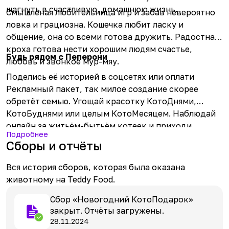
шагнуть в счастливую, домашнюю жизнь.
Смышленая любительница игр и забав невероятно
ловка и грациозна. Кошечка любит ласку и
общение, она со всеми готова дружить. Радостная
кроха готова нести хорошим людям счастье,
Будь рядом с Пеперони
любовь и звонкое мур-мяу.
Поделись её историей в соцсетях или оплати
Рекламный пакет, так милое создание скорее
обретёт семью. Угощай красотку КотоДнями,
КотоБуднями или целым КотоМесяцем. Наблюдай
онлайн за житьём-бытьём котеек и приходи
Подробнее
знакомиться со славной пушинкой.
Сборы и отчёты
Вся история сборов, которая была оказана
животному на Teddy Food.
Сбор «Новогодний КотоПодарок»
закрыт. Отчёты загружены.
28.11.2024