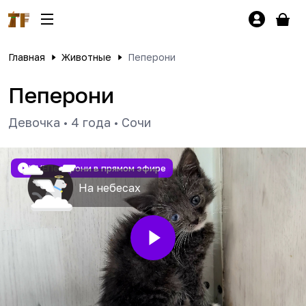
Главная
Животные
Пеперони
Пеперони
Девочка
•
4 года
•
Сочи
LIVE
Пеперони в прямом эфире
На небесах