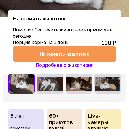
Накормить животное
Помоги обеспечить животное кормом уже
сегодня.
190
₽
Порция корма на 1 день
Накормить животное
Подробнее о животном
5 лет
60+
Live-
приютов
камеры
помогаем
по всей
в приютах