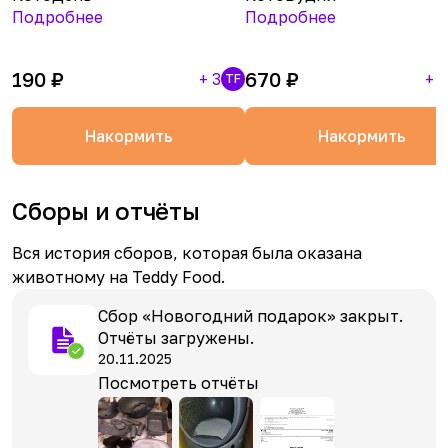
Подробнее
Подробнее
190
₽
670
₽
+
3
+
1
TF
Накормить
Накормить
Сборы и отчёты
Вся история сборов, которая была оказана
животному на Teddy Food.
Сбор «Новогодний подарок» закрыт.
Отчёты загружены.
20.11.2025
Посмотреть отчёты