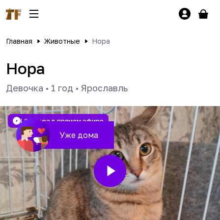
Главная
Животные
Нора
Нора
Девочка
•
1 год
•
Ярославль
LIVE
Нора в прямом эфире
Уже дома