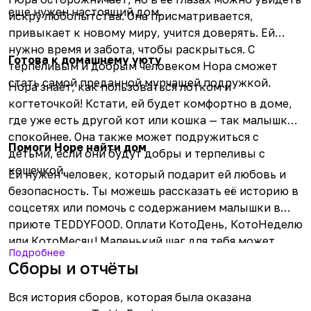
еще нужен настоящий дом.
искру любопытства. Она присматривается,
привыкает к новому миру, учится доверять. Ей
нужно время и забота, чтобы раскрыться. С
Готова к домашнему уюту
терпеливым и добрым человеком Нора сможет
стать самой преданной мурчащей подружкой.
Нора знает, как пользоваться лотком и
когтеточкой! Кстати, ей будет комфортно в доме,
где уже есть другой кот или кошка — так малышке
спокойнее. Она также может подружиться с
Помоги Норе найти дом
детьми, если они будут добры и терпеливы с
кошечкой.
Ей нужен человек, который подарит ей любовь и
безопасность. Ты можешь рассказать её историю в
соцсетях или помочь с содержанием малышки в
приюте TEDDYFOOD. Оплати КотоДень, КотоНеделю
или КотоМесяц! Маленький шаг для тебя может
Подробнее
стать огромным шагом к счастливой жизни для
Сборы и отчёты
Норы!
Вся история сборов, которая была оказана