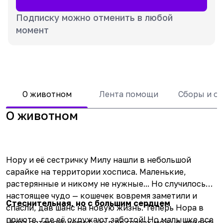
Подписку можно отменить в любой
момент
О животном
Лента помощи
Сборы и о
О животном
Нору и её сестричку
Милу
нашли в небольшой
сарайке на территории хосписа. Маленькие,
растерянные и никому не нужные... Но случилось
настоящее чудо — кошечек вовремя заметили и
Стеснительная, но с большим сердцем
спасли, дав шанс на новую жизнь. Теперь Нора в
приюте, где её окружают заботой! Но малышке все
Нора осторожничает, но в её глазах можно увидеть