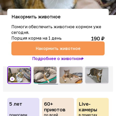
Накормить животное
Помоги обеспечить животное кормом уже
сегодня.
190
₽
Порция корма на 1 день
Накормить животное
Подробнее о животном
LIVE
5 лет
60+
Live-
приютов
камеры
помогаем
по всей
в приютах