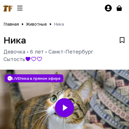
Главная
Животные
Ника
Ника
Девочка
•
6 лет
•
Санкт-Петербург
Сытость
LIVE
Ника в прямом эфире