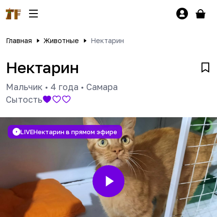
Главная
Животные
Нектарин
Нектарин
Мальчик
•
4 года
•
Самара
Сытость
LIVE
Нектарин в прямом эфире