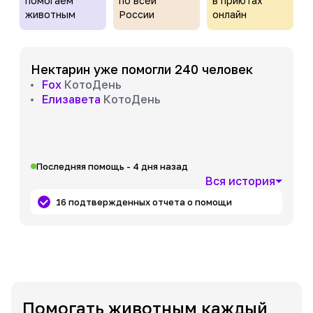
помогаем
по всей
в приютах
животным
России
онлайн
Нектарин уже помогли 240 человек
Fox
КотоДень
Елизавета
КотоДень
Последняя помощь - 4 дня назад
Вся история
16 подтвержденных отчета о помощи
Помогать животным каждый