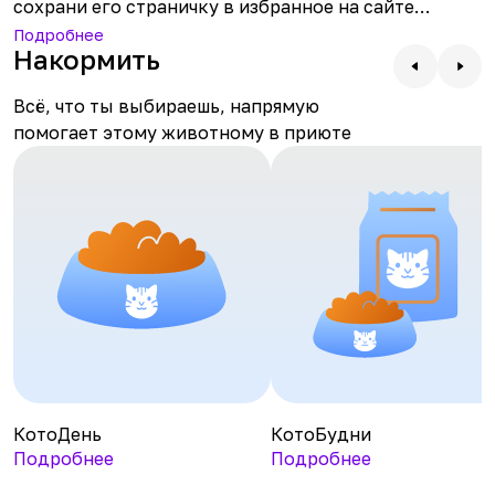
сохрани его страничку в избранное на сайте
TEDDYFOOD. Так тебе будет удобнее наблюдать за
Подробнее
Накормить
жизнью любимца в режиме онлайн. А можно
рассказать о котике в соцсетях, чтобы о нем
Всё, что ты выбираешь, напрямую
узнали больше людей и у Сёмёна появился шанс
помогает этому животному в приюте
найти свой дом.
КотоДень
КотоБудни
Подробнее
Подробнее