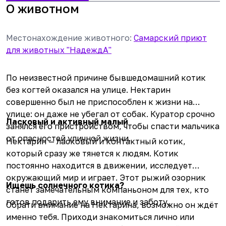
О животном
Местонахождение животного
:
Самарский приют
для животных "НадеждА"
По неизвестной причине бывшедомашний котик
без когтей оказался на улице. Нектарин
совершенно был не приспособлен к жизни на
улице: он даже не убегал от собак. Куратор срочно
Ласковый и активный малый
занялся его пристройством, чтобы спасти мальчика
от опасностей уличной жизни.
Нектарин — ласковый и контактный котик,
который сразу же тянется к людям. Котик
постоянно находится в движении, исследует
окружающий мир и играет. Этот рыжий озорник
Ищешь солнечного котика?
станет замечательным компаньоном для тех, кто
готов подарить ему внимание и заботу.
Обрати внимание на Нектарина, возможно он ждёт
именно тебя. Приходи знакомиться лично или