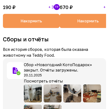
190
₽
670
₽
+
3
+
1
TF
Накормить
Накормить
Сборы и отчёты
Вся история сборов, которая была оказана
животному на Teddy Food.
Сбор «Новогодний КотоПодарок»
закрыт. Отчёты загружены.
20.11.2025
Посмотреть отчёты