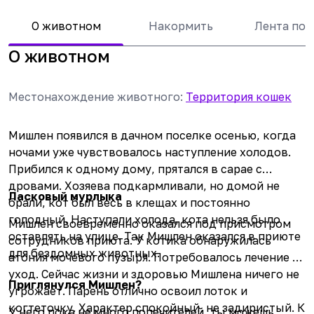
О животном
Накормить
Лента по
О животном
Местонахождение животного
:
Территория кошек
Мишлен появился в дачном поселке осенью, когда
ночами уже чувствовалось наступление холодов.
Прибился к одному дому, прятался в сарае с
дровами. Хозяева подкармливали, но домой не
Ласковый мурлыка
брали, кот был весь в клещах и постоянно
голодный. Наступали холода, кота нельзя было
Мишлен своевременно оказался под присмотром
оставлять на улице. Так Мишлен оказался в приюте
сотрудников приюта. У котика обнаружилась
для бездомных животных.
атония мочевого пузыря. Потребовалось лечение и
уход. Сейчас жизни и здоровью Мишлена ничего не
Приглянулся Мишлен?
угрожает. Парень отлично освоил лоток и
когтеточку. Характер спокойный, не задиристый. К
У него пока не много попечителей, ты можешь