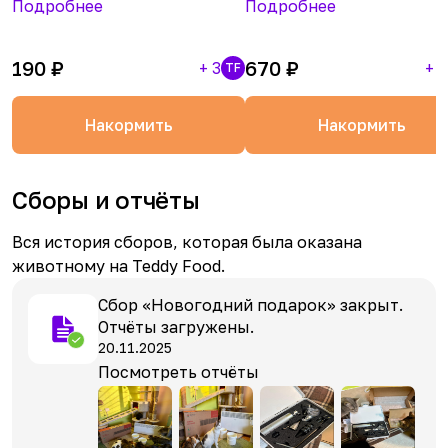
Подробнее
Подробнее
190
₽
670
₽
+
3
+
1
TF
Накормить
Накормить
Сборы и отчёты
Вся история сборов, которая была оказана
животному на Teddy Food.
Сбор «Новогодний подарок» закрыт.
Отчёты загружены.
20.11.2025
Посмотреть отчёты