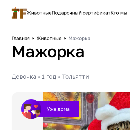
Животные
Подарочный сертификат
Кто мы
Главная
Животные
Мажорка
Мажорка
Девочка
•
1 год
•
Тольятти
Уже дома