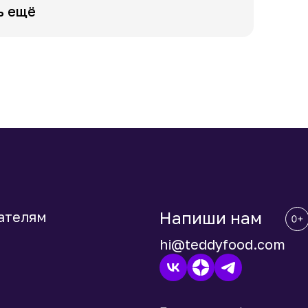
ь ещё
Напиши нам
ателям
hi@teddyfood.com