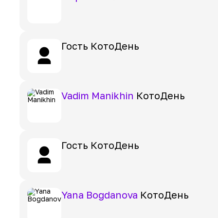
Гость
КотоДень
Vadim Manikhin
КотоДень
Гость
КотоДень
Yana Bogdanova
КотоДень