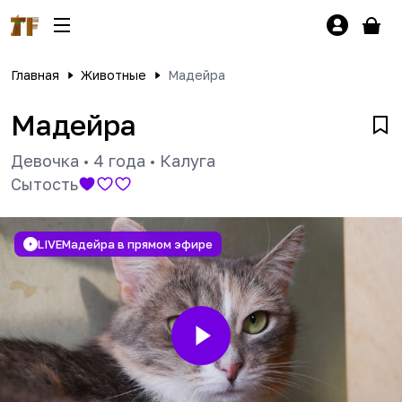
Главная
Животные
Мадейра
Мадейра
Девочка
•
4 года
•
Калуга
Сытость
LIVE
Мадейра в прямом эфире