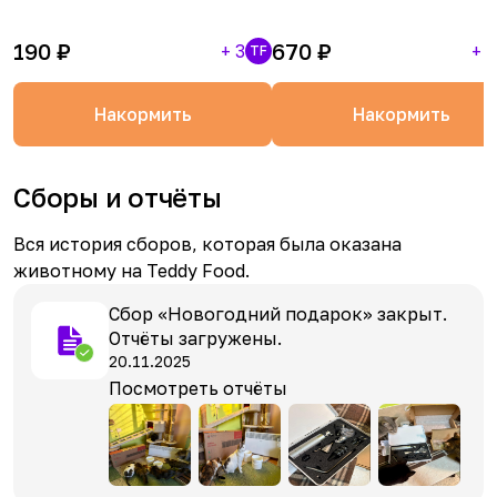
190
₽
670
₽
+
3
+
1
TF
Накормить
Накормить
Сборы и отчёты
Вся история сборов, которая была оказана
животному на Teddy Food.
Сбор «Новогодний подарок» закрыт.
Отчёты загружены.
20.11.2025
Посмотреть отчёты