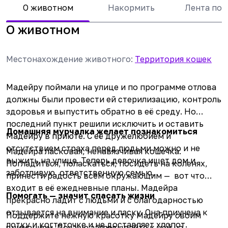
О животном
Накормить
Лента по
О животном
Местонахождение животного
:
Территория кошек
Мадейру поймали на улице и по программе отлова
должны были провести ей стерилизацию, контроль
здоровья и выпустить обратно в её среду. Но
последний пункт решили исключить и оставить
Домашняя мурчалка желает познакомиться
Мадейру в приюте. С её дружелюбием и
отсутствием страха перед людьми можно и не
Мадейра ласковая, ненавязчивая кошечка.
выжить на улице. Теперь девочка ищет дом и
Погладиться, поласкаться, посидеть на коленях,
заботливую, ответственную семью.
принести радость всем окружающим — вот что
входит в её ежедневные планы. Мадейра
Помогать — значит спасать жизни
прекрасно ладит с людьми и с благодарностью
отзывается на внимание и ласку. Она приучена к
Поддержите нежную красотку Мадейру своим
лотку и когтеточке и не доставляет хлопот.
вниманием. Почаще заглядывайте к ней на