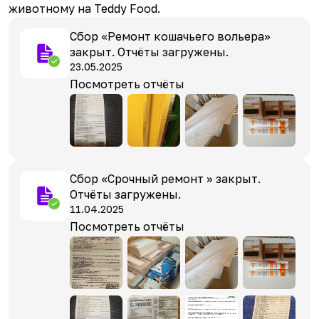
питомцев. Также Люся может хорошо вписаться в
животному на Teddy Food.
(наполнитель для лотка, полезный вкусный корм)
семью с детьми при условии уважительного
или пиар.
Сбор «Ремонт кошачьего вольера»
отношения к ее характеру.
закрыт. Отчёты загружены.
23.05.2025
Посмотреть отчёты
Сбор «Срочный ремонт » закрыт.
Отчёты загружены.
11.04.2025
Посмотреть отчёты