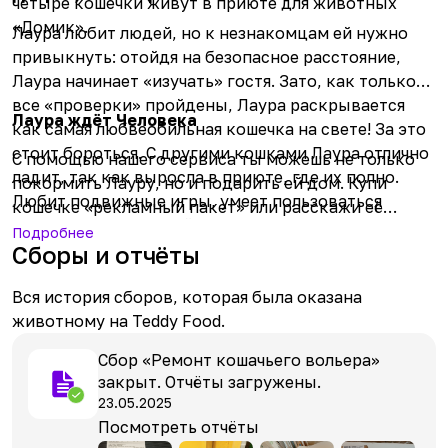
четыре кошечки живут в приюте для животных
«Домик».
Лаура любит людей, но к незнакомцам ей нужно
привыкнуть: отойдя на безопасное расстояние,
Лаура начинает «изучать» гостя. Зато, как только
все «проверки» пройдены, Лаура раскрывается
Лаура ждёт Человека
как самая любвеобильная кошечка на свете! За это
стоит бороться. С другими кошками Лаура отлично
С помощью нашего сервиса ты можешь не только
ладит, так как выросла в приюте, где их полно.
покормить Лауру, но и подарить ей дом. Купи
Любит подвижные игры, умеет пользоваться
кошечке «рекламный пакет» или расскажи её
лотком и когтеточкой.
историю в соцсетях — она будет очень благодарна!
Подробнее
Сборы и отчёты
Благодаря TEDDY FOOD уже около тысячи
животных нашли своих хозяев.
Вся история сборов, которая была оказана
животному на Teddy Food.
Сбор «Ремонт кошачьего вольера»
закрыт. Отчёты загружены.
23.05.2025
Посмотреть отчёты