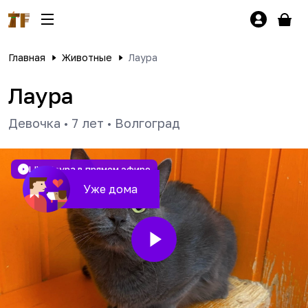
Главная
Животные
Лаура
Лаура
Девочка
•
7 лет
•
Волгоград
LIVE
Лаура в прямом эфире
Уже дома