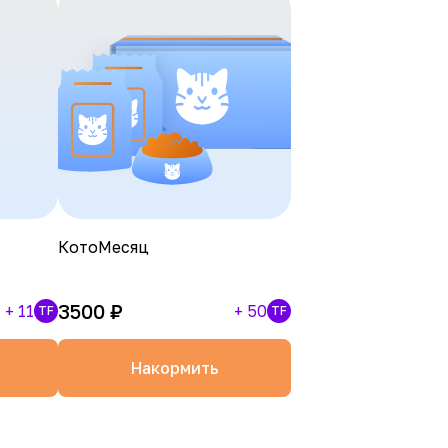
КотоМесяц
3500
₽
+
11
+
50
TF
TF
Накормить