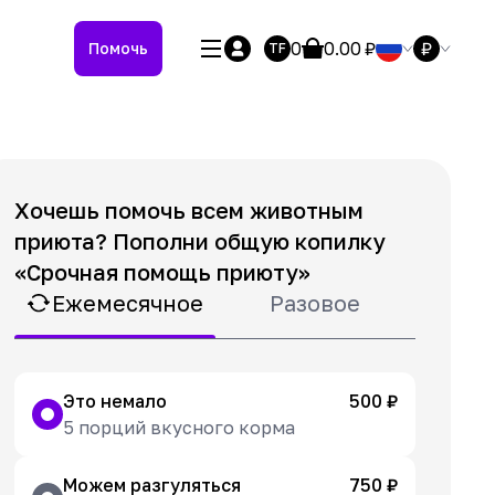
0
0.00
₽
₽
Помочь
TF
Хочешь помочь всем животным
приюта? Пополни общую копилку
«Срочная помощь приюту»
Ежемесячное
Разовое
Это немало
500 ₽
5 порций вкусного корма
Можем разгуляться
750 ₽