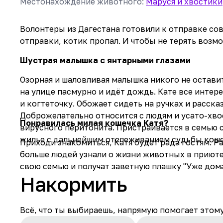
Местонахождение животного
:
Маруся и хвостики
Волонтеры из Дагестана готовили к отправке со
отправки, котик пропал. И чтобы не терять возм
Шустрая малышка с янтарными глазами
Озорная и шаловливая малышка никого не остави
на улице пасмурно и идёт дождь. Кате все интер
и когтеточку. Обожает сидеть на ручках и расска
Доброжелательно относится с людям и усато-хво
Понравилась милая кошечка Катя?
вирусного перитонита. Пристраивается в семью с
жилье с дальнейшим отслеживанием судьбы коше
Приходи знакомиться, Катя будет рада гостям. Р
больше людей узнали о жизни животных в приюте
свою семью и получат заветную плашку "Уже дома
Накормить
Всё, что ты выбираешь, напрямую помогает этом