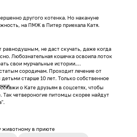
вершенно другого котенка. Но накануне
ожность, на ПМЖ в Питер приехала Катя.
т равнодушным, не даст скучать, даже когда
есно. Любознательная кошечка освоила лоток
зать свои мурчальные истории.
статым сородичам. Проходит лечение от
 детьми старше 10 лет. Только собственное
чки.
асскажи о Кате друзьям в соцсетях, чтобы
. Так четвероногие питомцы скорее найдут
".
у животному в приюте