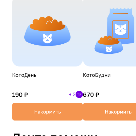
КотоДень
КотоБудни
190
₽
670
₽
+
3
TF
Накормить
Накормить