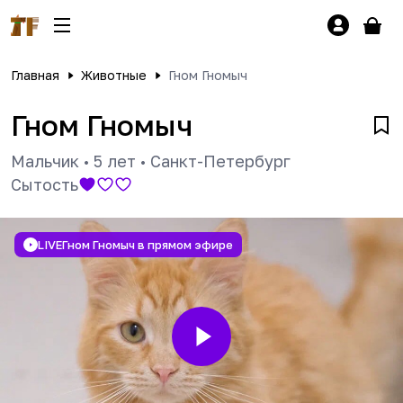
Главная
Животные
Гном Гномыч
Гном Гномыч
Мальчик
•
5 лет
•
Санкт-Петербург
Сытость
LIVE
Гном Гномыч в прямом эфире