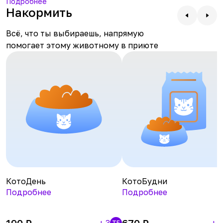
вниманием — заглядывай онлайн почаще, чтобы
Подробнее
и научится доверию.
Накормить
узнать, как у него дела. Приходи знакомиться, если
готов взять на себя заботу о роскошном котейке.
Всё, что ты выбираешь, напрямую
помогает этому животному в приюте
КотоДень
КотоБудни
Подробнее
Подробнее
190
₽
670
₽
+
3
+
1
TF