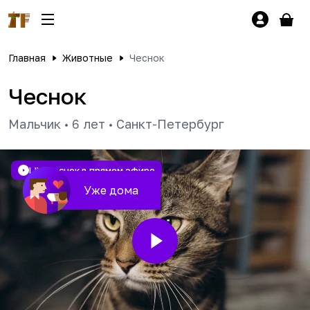
Главная
Животные
Чеснок
Чеснок
Мальчик
•
6 лет
•
Санкт-Петербург
LIVE
Чеснок в прямом эфире
Уже дома