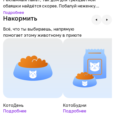
обаяшки найдётся скорее. Побалуй неженку
КотоДнями, КотоНедеоями или целым
Подробнее
Накормить
КотоМесяцем. Заглядывай онлайн, а лучше приходи
знакомиться.
Всё, что ты выбираешь, напрямую
помогает этому животному в приюте
КотоДень
КотоБудни
Подробнее
Подробнее