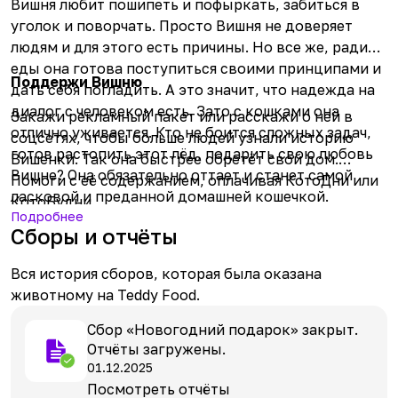
Вишня любит пошипеть и пофыркать, забиться в
уголок и поворчать. Просто Вишня не доверяет
людям и для этого есть причины. Но все же, ради
еды она готова поступиться своими принципами и
Поддержи Вишню
дать себя погладить. А это значит, что надежда на
диалог с человеком есть. Зато с кошками она
Закажи рекламный пакет или расскажи о ней в
отлично уживается. Кто не боится сложных задач,
соцсетях, чтобы больше людей узнали историю
готов растопить этот лёд, подарить свою любовь
Вишенки. Так она быстрее обретёт свой дом.
Вишне? Она обязательно оттает и станет самой
Помоги с её содержанием, оплачивая КотоДни или
ласковой и преданной домашней кошечкой.
КотоБудни.
Подробнее
Сборы и отчёты
Вся история сборов, которая была оказана
животному на Teddy Food.
Сбор «Новогодний подарок» закрыт.
Отчёты загружены.
01.12.2025
Посмотреть отчёты