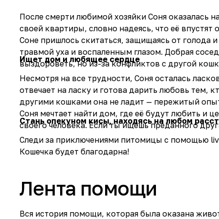
После смерти любимой хозяйки Соня оказалась на
своей квартиры, словно надеясь, что её впустят
Соне пришлось скитаться, защищаясь от голода и
травмой уха и воспаленным глазом. Добрая сосед
Ищет дом и любящее сердце
выздороветь, но из-за конфликтов с другой кошк
Несмотря на все трудности, Соня осталась ласков
отвечает на ласку и готова дарить любовь тем, к
другими кошками она не ладит — пережитый опыт
Соня мечтает найти дом, где её будут любить и 
Стань опекуном кисы, находясь на любом расс
своего человека. Если ты ищешь преданного друга
Следи за приключениями питомицы с помощью liv
Кошечка будет благодарна!
Лента помощи
Вся история помощи, которая была оказана живот