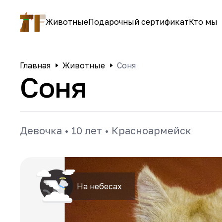
Животные
Подарочный сертификат
Кто мы
Главная
Животные
Соня
Соня
Девочка
•
10 лет
•
Красноармейск
На небесах