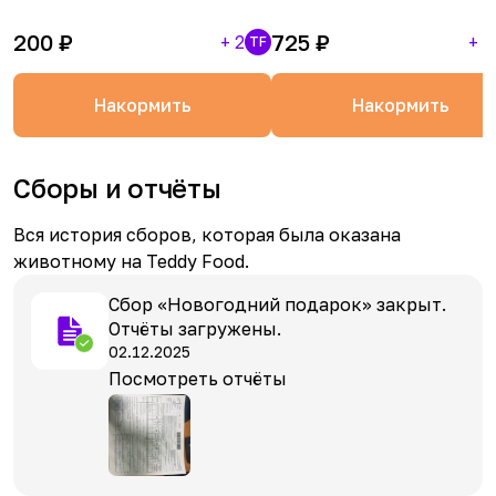
200
₽
725
₽
+
2
+
1
TF
Накормить
Накормить
Сборы и отчёты
Вся история сборов, которая была оказана
животному на Teddy Food.
Сбор «Новогодний подарок» закрыт.
Отчёты загружены.
02.12.2025
Посмотреть отчёты