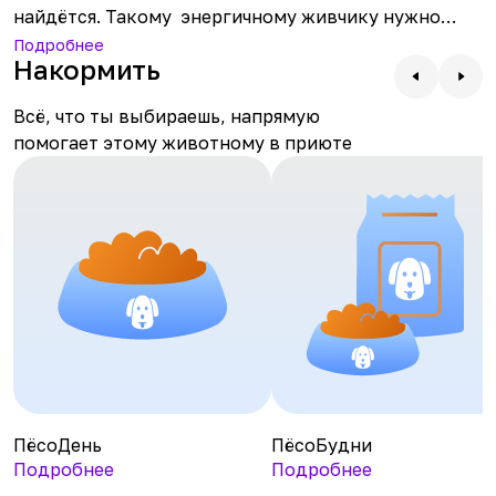
найдётся. Такому энергичному живчику нужно
хорошо питаться, побалуй Найду ПёсоДнями,
Подробнее
Накормить
ПёсоБуднями или целым ПёсоМесяцем. Наблюдай
за ней онлайн и заряжайся хорошим настроением.
Всё, что ты выбираешь, напрямую
Приходи знакомиться, если нужен надёжный друг.
помогает этому животному в приюте
ПёсоДень
ПёсоБудни
Подробнее
Подробнее