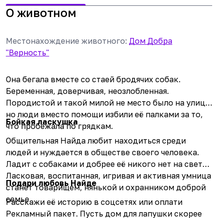
О животном
Местонахождение животного
:
Дом Добра
"Верность"
Она бегала вместе со стаей бродячих собак.
Беременная, доверчивая, неозлобленная.
Породистой и такой милой не место было на улице,
но люди вместо помощи избили её палками за то,
Бойкая ласкушка
что пробежала по грядкам.
Общительная Найда любит находиться среди
людей и нуждается в обществе своего человека.
Ладит с собаками и добрее её никого нет на свете.
Ласковая, воспитанная, игривая и активная умница
Подари любовь Найде
станет товарищем, нянькой и охранником доброй
семье.
Расскажи её историю в соцсетях или оплати
Рекламный пакет. Пусть дом для лапушки скорее